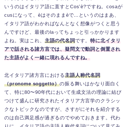
いうのはイタリア語に直すとCos’è?ですね。cosaが
cusになって、èはそのままèで…というのはまあ、
イタリア語がわかればなんとなく想像がつくと思う
んですけど、最後のlaってちょっと引っかかります
よね。実はこれ、
主語の代名詞
です。
特に北イタリ
アで話される諸方言では、疑問文で動詞と倒置され
た主語がよく一緒に現れるんですね。
北イタリア諸方言における
主語人称代名詞
（pronome soggetto）
の振る舞いはかなり面白く
て、特に80〜90年代において生成文法の理論に結び
つけて盛んに研究されたイタリア方言学のクラシッ
クなトピックなのですが、さすがにそれを紹介する
のは自己満足感が過ぎるのでやめておきます。代わ
りに、イタリア語の主語人称代名詞について見てみ