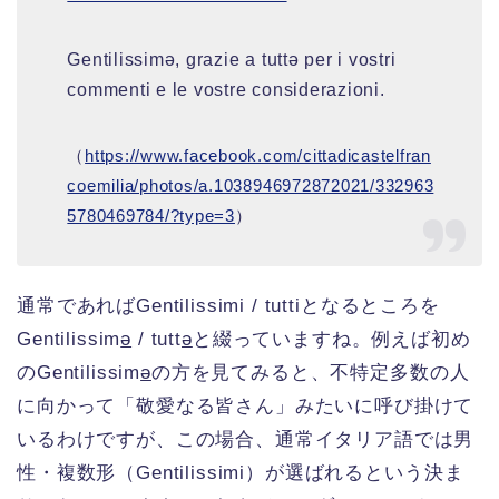
Gentilissimǝ, grazie a tuttǝ per i vostri
commenti e le vostre considerazioni.
（
https://www.facebook.com/cittadicastelfran
coemilia/photos/a.1038946972872021/332963
5780469784/?type=3
）
通常であればGentilissimi / tuttiとなるところを
Gentilissim
ǝ
/ tutt
ǝ
と綴っていますね。例えば初め
のGentilissim
ǝ
の方を見てみると、不特定多数の人
に向かって「敬愛なる皆さん」みたいに呼び掛けて
いるわけですが、この場合、通常イタリア語では男
性・複数形（Gentilissimi）が選ばれるという決ま