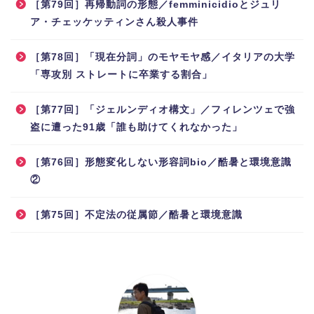
［第79回］再帰動詞の形態／femminicidioとジュリ
ア・チェッケッティンさん殺人事件
［第78回］「現在分詞」のモヤモヤ感／イタリアの大学
「専攻別 ストレートに卒業する割合」
［第77回］「ジェルンディオ構文」／フィレンツェで強
盗に遭った91歳「誰も助けてくれなかった」
［第76回］形態変化しない形容詞bio／酷暑と環境意識
②
［第75回］不定法の従属節／酷暑と環境意識