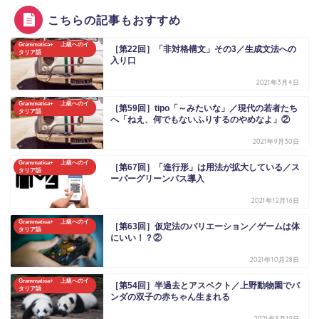
こちらの記事もおすすめ
Grammatica+ 上級へのイ
［第22回］「非対格構文」その3／生成文法への
タリア語
入り口
2021年3月4日
Grammatica+ 上級へのイ
［第59回］tipo「～みたいな」／現代の若者たち
タリア語
へ「ねえ、何でもないふりするのやめなよ」②
2021年9月30日
Grammatica+ 上級へのイ
［第67回］「進行形」は用法が拡大している／ス
タリア語
ーパーグリーンパス導入
2021年12月16日
Grammatica+ 上級へのイ
［第63回］仮定法のバリエーション／ゲームは体
タリア語
にいい！？②
2021年10月28日
Grammatica+ 上級へのイ
［第54回］半過去とアスペクト／上野動物園でパ
タリア語
ンダの双子の赤ちゃん生まれる
2021年8月19日