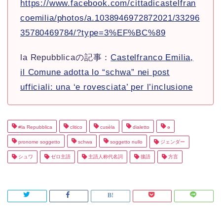
https://www.facebook.com/cittadicastelfran
coemilia/photos/a.1038946972872021/33296
35780469784/?type=3%EF%BC%89
la Repubblicaの記事：
Castelfranco Emilia,
il Comune adotta lo “schwa” nei post
ufficiali: una ‘e rovesciata’ per l’inclusione
#la Repubblica
clitico
cusèla
dialetto
ǝ
pronome soggetto
schwa
soggetto nullo
ジェンダー
シュワ
ゼロ主語
主語人称代名詞
接語
方言