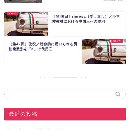
［第40回］ripresa（受け直し）／小学
校教材における中国人への差別
［第42回］使役／総称的に用いられる男
性複数形を「ǝ」で代用②
最近の投稿