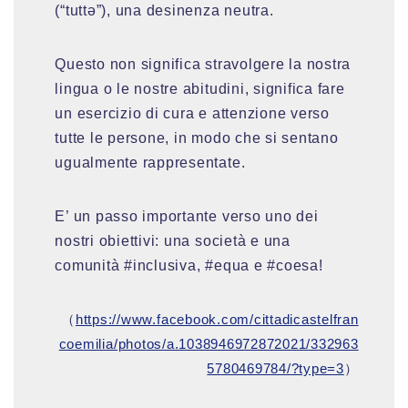
(“tuttə”), una desinenza neutra.
Questo non significa stravolgere la nostra
lingua o le nostre abitudini, significa fare
un esercizio di cura e attenzione verso
tutte le persone, in modo che si sentano
ugualmente rappresentate.
E’ un passo importante verso uno dei
nostri obiettivi: una società e una
comunità #inclusiva, #equa e #coesa!
（
https://www.facebook.com/cittadicastelfran
coemilia/photos/a.1038946972872021/332963
5780469784/?type=3
）