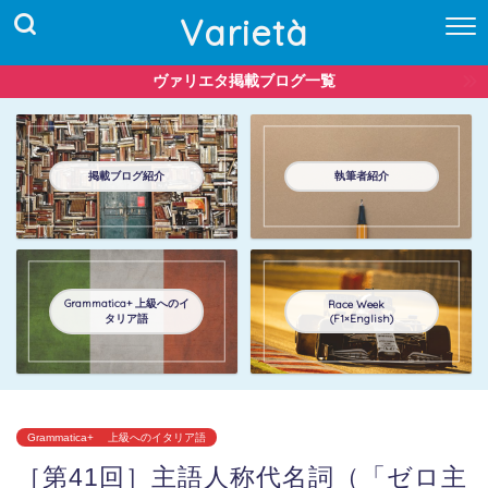
Varietà
ヴァリエタ掲載ブログ一覧
掲載ブログ紹介
執筆者紹介
Grammatica+ 上級へのイ
Race Week
タリア語
(F1×English)
Grammatica+ 上級へのイタリア語
［第41回］主語人称代名詞（「ゼロ主