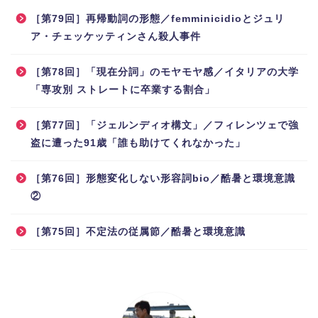
［第79回］再帰動詞の形態／femminicidioとジュリ
ア・チェッケッティンさん殺人事件
［第78回］「現在分詞」のモヤモヤ感／イタリアの大学
「専攻別 ストレートに卒業する割合」
［第77回］「ジェルンディオ構文」／フィレンツェで強
盗に遭った91歳「誰も助けてくれなかった」
［第76回］形態変化しない形容詞bio／酷暑と環境意識
②
［第75回］不定法の従属節／酷暑と環境意識