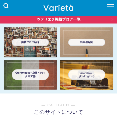
Varietà
ヴァリエタ掲載ブログ一覧
掲載ブログ紹介
執筆者紹介
Grammatica+ 上級へのイ
Race Week
タリア語
(F1×English)
― CATEGORY ―
このサイトについて