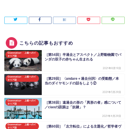
こちらの記事もおすすめ
Grammatica+ 上級へのイ
［第54回］半過去とアスペクト／上野動物園でパ
タリア語
ンダの双子の赤ちゃん生まれる
2021年8月19日
Grammatica+ 上級へのイ
［第29回］〈andare＋過去分詞〉の受動態／本
タリア語
当のダイヤモンドの話をしよう②
2021年3月29日
Grammatica+ 上級へのイ
［第38回］遠過去の形の「異形の者」感について
タリア語
／ciaoの語源は「奴隷」？
2021年4月29日
Grammatica+ 上級へのイ
［第60回］「左方転位」による主題化／哲学者ヴ
タリア語