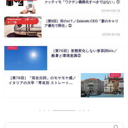
ァッティモ「ワクチン義務化すべきではない」①
2021年10月7日
Grammatica+ 上級へのイ
［第9回］何のsi？／Zalando CEO「妻のキャリ
タリア語
ア優先で辞任」②
2021年1月14日
［第76回］形態変化しない形容詞bio／
酷暑と環境意識②
［第78回］「現在分詞」のモヤモヤ感／
イタリアの大学「専攻別 ストレート...