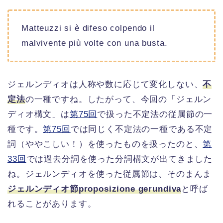
Matteuzzi si è difeso colpendo il
malvivente più volte con una busta.
ジェルンディオは人称や数に応じて変化しない、
不
定法
の一種ですね。したがって、今回の「ジェルン
ディオ構文」は
第75回
で扱った不定法の従属節の一
種です。
第75回
では同じく不定法の一種である不定
詞（ややこしい！）を使ったものを扱ったのと、
第
33回
では過去分詞を使った分詞構文が出てきました
ね。ジェルンディオを使った従属節は、そのまんま
ジェルンディオ節proposizione gerundiva
と呼ば
れることがあります。