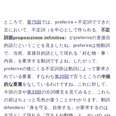
ところで、
第75回
では、preferire＋不定詞でできた
文において、不定詞（を中心として作られる、
不定
詞節proposizione infinitiva
）がpreferireの直接目
的語だということを見ましたね。preferireは他動詞
で、当然、直接目的語として現れる「好む物・事・
内容」を要求する動詞ですよね。したがって、
preferireの後にくる不定詞節は動詞によって要求さ
れている要素、すなわち
第20回
で言うところの
中核
的な要素
をなしているわけですね。これに対して、
今回の文や
第33回
の分詞構文を見てみると、これら
の節はちょっと毛色が違うことがわかります。動詞
difendersi「身を守る、自衛する」が要求するのは
主語として現れる「守る人や動物」と、せいぜいda