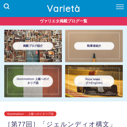
Varietà
ヴァリエタ掲載ブログ一覧
掲載ブログ紹介
執筆者紹介
Grammatica+ 上級へのイ
Race Week
タリア語
(F1×English)
Grammatica+ 上級へのイタリア語
［第77回］「ジェルンディオ構文」