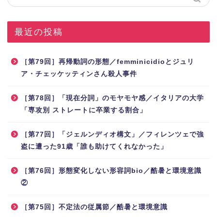
最近の投稿
［第79回］再帰動詞の形態／femminicidioとジュリ
ア・チェッケッティンさん殺人事件
［第78回］「現在分詞」のモヤモヤ感／イタリアの大学
「専攻別 ストレートに卒業する割合」
［第77回］「ジェルンディオ構文」／フィレンツェで強
盗に遭った91歳「誰も助けてくれなかった」
［第76回］形態変化しない形容詞bio／酷暑と環境意識
②
［第75回］不定法の従属節／酷暑と環境意識