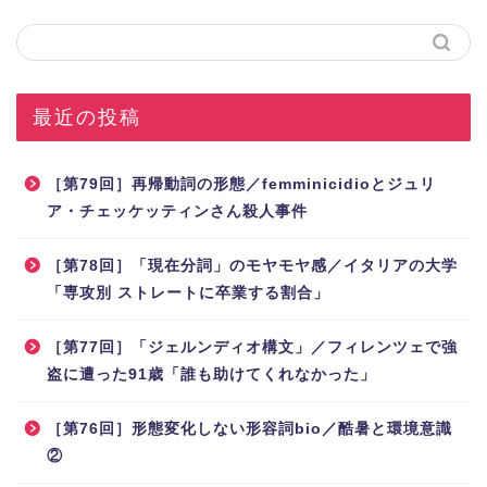
最近の投稿
［第79回］再帰動詞の形態／femminicidioとジュリ
ア・チェッケッティンさん殺人事件
［第78回］「現在分詞」のモヤモヤ感／イタリアの大学
「専攻別 ストレートに卒業する割合」
［第77回］「ジェルンディオ構文」／フィレンツェで強
盗に遭った91歳「誰も助けてくれなかった」
［第76回］形態変化しない形容詞bio／酷暑と環境意識
②