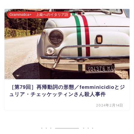
Grammatica+ 上級へのイタリア語
［第79回］再帰動詞の形態／femminicidioとジ
ュリア・チェッケッティンさん殺人事件
2024年2月14日