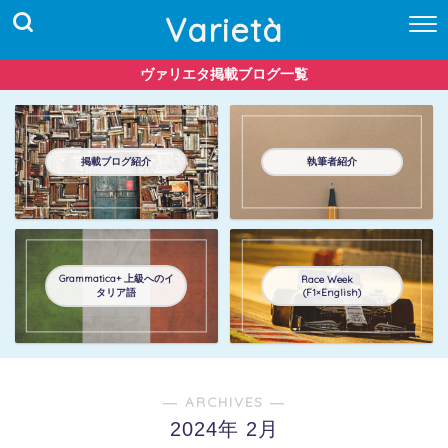
Varietà
ヴァリエタ掲載ブログ一覧
掲載ブログ紹介
執筆者紹介
Grammatica+ 上級へのイ
Race Week
タリア語
(F1×English)
― ARCHIVES ―
2024年 2月