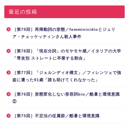
最近の投稿
［第79回］再帰動詞の形態／femminicidioとジュリ
ア・チェッケッティンさん殺人事件
［第78回］「現在分詞」のモヤモヤ感／イタリアの大学
「専攻別 ストレートに卒業する割合」
［第77回］「ジェルンディオ構文」／フィレンツェで強
盗に遭った91歳「誰も助けてくれなかった」
［第76回］形態変化しない形容詞bio／酷暑と環境意識
②
［第75回］不定法の従属節／酷暑と環境意識