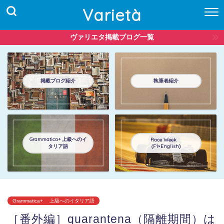
Varietà
ヴァリエタ掲載ブログ一覧
掲載ブログ紹介
執筆者紹介
Grammatica+ 上級へのイ
Race Week
タリア語
(F1×English)
Grammatica+ 上級へのイタリア語
［番外編］quarantena（隔離期間）は