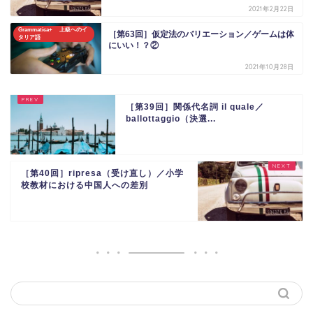
2021年2月22日
Grammatica+ 上級へのイ
［第63回］仮定法のバリエーション／ゲームは体
タリア語
にいい！？②
2021年10月28日
［第39回］関係代名詞 il quale／
ballottaggio（決選...
［第40回］ripresa（受け直し）／小学
校教材における中国人への差別