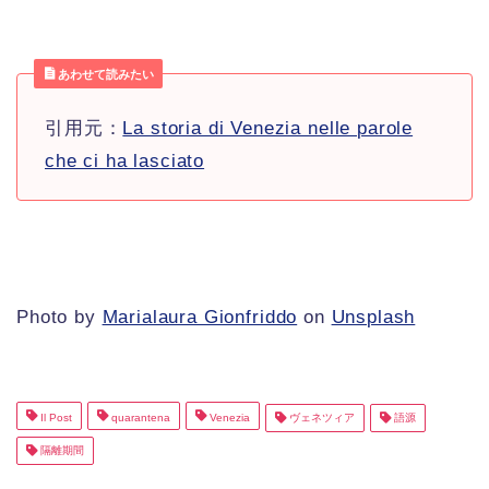
あわせて読みたい
引用元：
La storia di Venezia nelle parole
che ci ha lasciato
Photo by
Marialaura Gionfriddo
on
Unsplash
Il Post
quarantena
Venezia
ヴェネツィア
語源
隔離期間