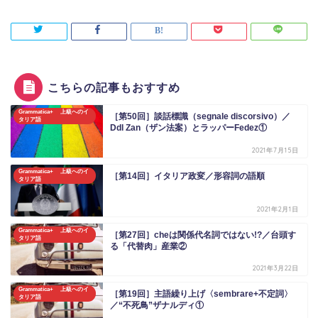
こちらの記事もおすすめ
Grammatica+ 上級へのイ
［第50回］談話標識（segnale discorsivo）／
タリア語
Ddl Zan（ザン法案）とラッパーFedez①
2021年7月15日
Grammatica+ 上級へのイ
［第14回］イタリア政変／形容詞の語順
タリア語
2021年2月1日
Grammatica+ 上級へのイ
［第27回］cheは関係代名詞ではない!?／台頭す
タリア語
る「代替肉」産業②
2021年3月22日
Grammatica+ 上級へのイ
［第19回］主語繰り上げ〈sembrare+不定詞〉
タリア語
／“不死鳥”ザナルディ①