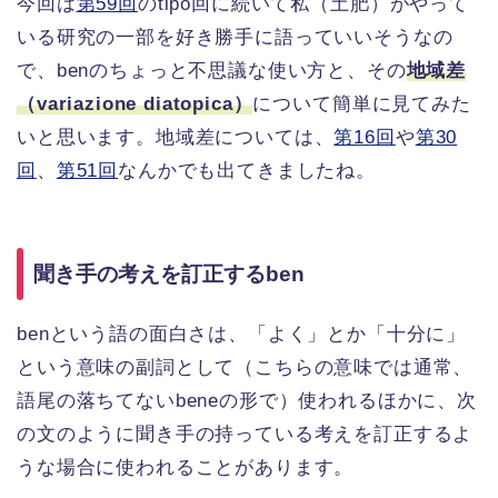
今回は
第59回
のtipo回に続いて私（土肥）がやって
いる研究の一部を好き勝手に語っていいそうなの
で、benのちょっと不思議な使い方と、その
地域差
（variazione diatopica）
について簡単に見てみた
いと思います。地域差については、
第16回
や
第30
回
、
第51回
なんかでも出てきましたね。
聞き手の考えを訂正するben
benという語の面白さは、「よく」とか「十分に」
という意味の副詞として（こちらの意味では通常、
語尾の落ちてないbeneの形で）使われるほかに、次
の文のように聞き手の持っている考えを訂正するよ
うな場合に使われることがあります。