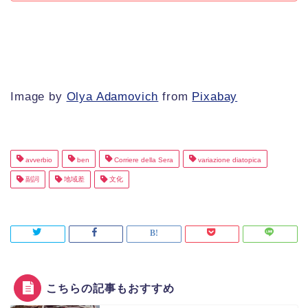
Image by
Olya Adamovich
from
Pixabay
avverbio
ben
Corriere della Sera
variazione diatopica
副詞
地域差
文化
こちらの記事もおすすめ