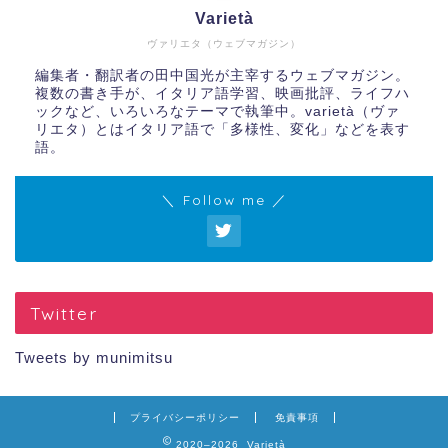
Varietà
ヴァリエタ（ウェブマガジン）
編集者・翻訳者の田中国光が主宰するウェブマガジン。
複数の書き手が、イタリア語学習、映画批評、ライフハ
ックなど、いろいろなテーマで執筆中。varietà（ヴァ
リエタ）とはイタリア語で「多様性、変化」などを表す
語。
＼ Follow me ／
Twitter
Tweets by munimitsu
プライバシーポリシー
免責事項
2020–2026 Varietà