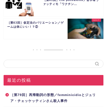
［第61回］che polivalente／哲学者ヴ
ァッティモ「ワクチン...
［第63回］仮定法のバリエーション／ゲ
ームは体にいい！？②
最近の投稿
［第79回］再帰動詞の形態／femminicidioとジュリ
ア・チェッケッティンさん殺人事件