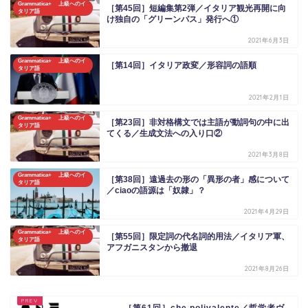
Grammatica+ 上級へのイ
［第45回］短編集第2弾／イタリア観光再開に向
タリア語
け独自の「グリーンパス」発行へ①
2021年6月3日
Grammatica+ 上級へのイ
［第14回］イタリア政変／形容詞の語順
タリア語
2021年2月1日
Grammatica+ 上級へのイ
［第23回］非対格構文では主語が動詞句の中に出
タリア語
てくる／生成文法への入り口②
2021年3月8日
Grammatica+ 上級へのイ
［第38回］遠過去の形の「異形の者」感について
タリア語
／ciaoの語源は「奴隷」？
2021年4月29日
Grammatica+ 上級へのイ
［第55回］限定詞の代名詞的用法／イタリア軍、
タリア語
アフガニスタンから撤退
2021年8月26日