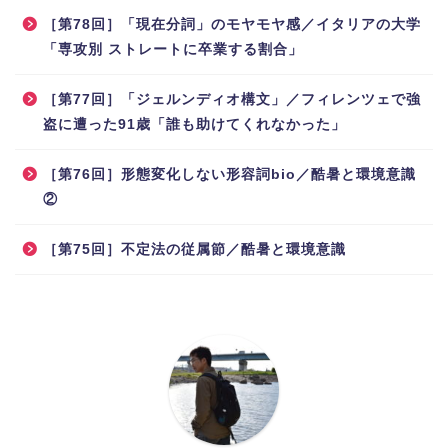
［第78回］「現在分詞」のモヤモヤ感／イタリアの大学
「専攻別 ストレートに卒業する割合」
［第77回］「ジェルンディオ構文」／フィレンツェで強
盗に遭った91歳「誰も助けてくれなかった」
［第76回］形態変化しない形容詞bio／酷暑と環境意識
②
［第75回］不定法の従属節／酷暑と環境意識