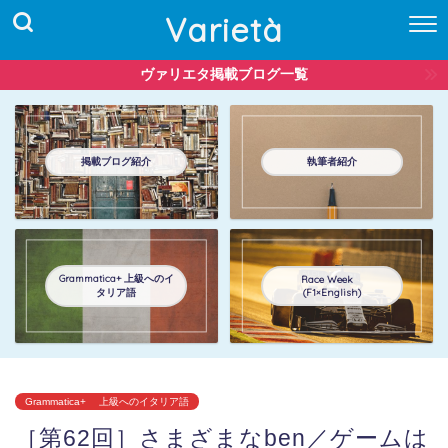
Varietà
ヴァリエタ掲載ブログ一覧
掲載ブログ紹介
執筆者紹介
Grammatica+ 上級へのイ
Race Week
タリア語
(F1×English)
Grammatica+ 上級へのイタリア語
［第62回］さまざまなben／ゲームは