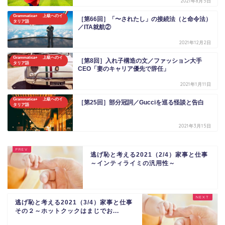
2021年8月5日
Grammatica+ 上級へのイ
［第66回］「〜されたし」の接続法（と命令法）
タリア語
／ITA就航②
2021年12月2日
Grammatica+ 上級へのイ
［第8回］入れ子構造の文／ファッション大手
タリア語
CEO「妻のキャリア優先で辞任」
2021年1月11日
Grammatica+ 上級へのイ
［第25回］部分冠詞／Gucciを巡る怪談と告白
タリア語
2021年3月15日
逃げ恥と考える2021（2/4）家事と仕事
～インティライミの汎用性～
逃げ恥と考える2021（3/4）家事と仕事
その２～ホットクックはまじでお...