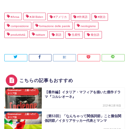
#Ansa
#Jill Biden
#アメリカ
#外来語
#政治
composizione
formazione delle parole
neologismo
produttività
twittare
新語
生産性
複合語
こちらの記事もおすすめ
Grammatica+ 上級へのイ
【番外編】イタリア・マフィアを描いた傑作ドラ
タリア語
マ『コルレオーネ』
2021年2月18日
Grammatica+ 上級へのイ
［第53回］「なんちゃって関係詞節」こと擬似関
タリア語
係詞節／イタリアサッカー代表とマンマ