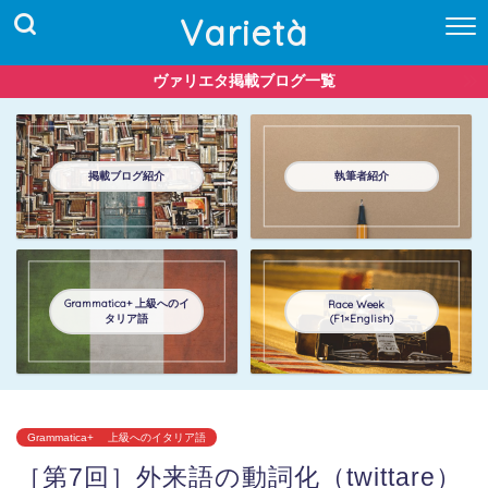
Varietà
ヴァリエタ掲載ブログ一覧
掲載ブログ紹介
執筆者紹介
Grammatica+ 上級へのイ
Race Week
タリア語
(F1×English)
Grammatica+ 上級へのイタリア語
［第7回］外来語の動詞化（twittare）