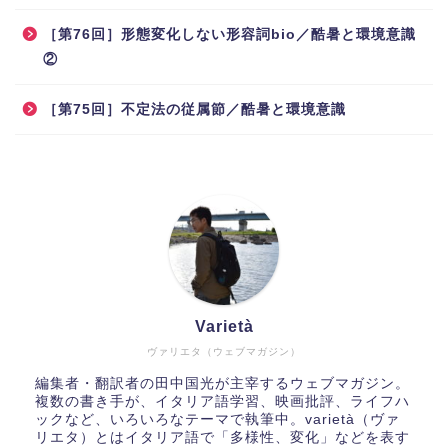
［第76回］形態変化しない形容詞bio／酷暑と環境意識
②
［第75回］不定法の従属節／酷暑と環境意識
Varietà
ヴァリエタ（ウェブマガジン）
編集者・翻訳者の田中国光が主宰するウェブマガジン。
複数の書き手が、イタリア語学習、映画批評、ライフハ
ックなど、いろいろなテーマで執筆中。varietà（ヴァ
リエタ）とはイタリア語で「多様性、変化」などを表す