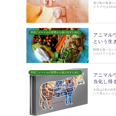
逃げ恥の新春ス
ドラマでは201
半径二メートルの世界から抜け出すために
アニマル
という生
動物を食べない
にかけていなか
半径二メートルの世界から抜け出すために
アニマルウ
当化し得
今回は2本の対
いて考えたいと