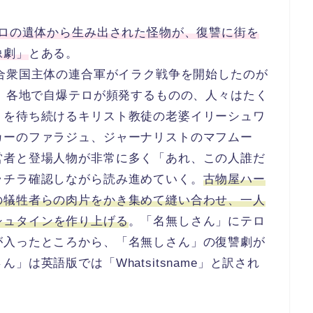
テロの遺体から生み出された怪物が、復讐に街を
像劇」
とある。
合衆国主体の連合軍がイラク戦争を開始したのが
り、各地で自爆テロが頻発するものの、人々はたく
りを待ち続けるキリスト教徒の老婆イリーシュワ
カーのファラジュ、ジャーナリストのマフムー
営者と登場人物が非常に多く「あれ、この人誰だ
ラチラ確認しながら読み進めていく。
古物屋ハー
の犠牲者らの肉片をかき集めて縫い合わせ、一人
シュタインを作り上げる
。「名無しさん」にテロ
が入ったところから、「名無しさん」の復讐劇が
は英語版では「Whatsitsname」と訳され