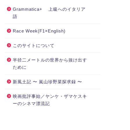
Grammatica+ 上級へのイタリア
語
Race Week(F1×English)
このサイトについて
半径二メートルの世界から抜け出す
ために
新風土記 〜 嵐山珍野菜探求録 〜
映画批評事始／ヤンケ・ザマケスキ
ーのシネマ漂流記