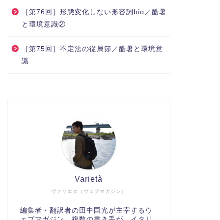
［第76回］形態変化しない形容詞bio／酷暑
と環境意識②
［第75回］不定法の従属節／酷暑と環境意
識
Varietà
ヴァリエタ（ウェブマガジン）
編集者・翻訳者の田中国光が主宰するウ
ェブマガジン。複数の書き手が、イタリ