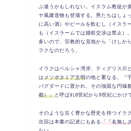
ぶ違うかもしれない。イスラム教徒が
ヤ風建造物も登場する。男たちはしょ
に高い酒）やビールを飲むし（イスラ
も（イスラームでは婚前交渉は禁止）
多いので、宗教的な見地から「けしか
ラクなのだろう。
イラクはペルシャ湾岸、ティグリス川
は
メソポタミア文明
の地と重なる。『
バグダードに置かれ、その強固な円城
都）」
と呼ばれ8世紀から9世紀にかけ
そのような古く豊かな歴史を持つイラ
次回は本書の記述にもある
「『名無し
たい。