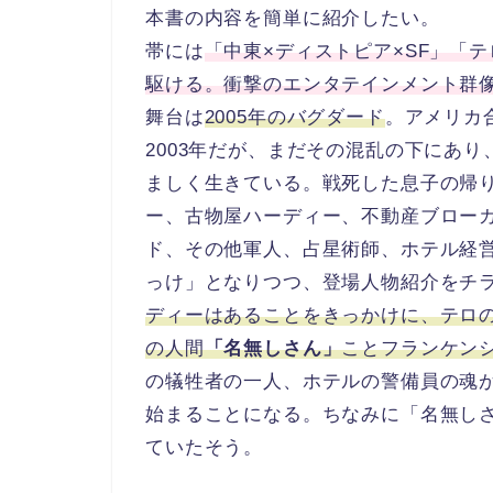
本書の内容を簡単に紹介したい。
帯には
「中東×ディストピア×SF」「
駆ける。衝撃のエンタテインメント群
舞台は
2005年のバグダード
。アメリカ
2003年だが、まだその混乱の下にあ
ましく生きている。戦死した息子の帰
ー、古物屋ハーディー、不動産ブロー
ド、その他軍人、占星術師、ホテル経
っけ」となりつつ、登場人物紹介をチ
ディーはあることをきっかけに、テロ
の人間
「名無しさん」
ことフランケン
の犠牲者の一人、ホテルの警備員の魂
始まることになる。ちなみに「名無しさん」
ていたそう。