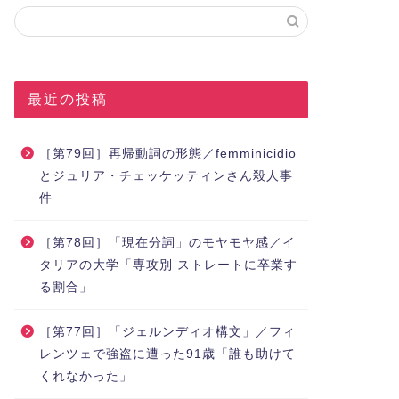
最近の投稿
［第79回］再帰動詞の形態／femminicidio
とジュリア・チェッケッティンさん殺人事
件
［第78回］「現在分詞」のモヤモヤ感／イ
タリアの大学「専攻別 ストレートに卒業す
る割合」
［第77回］「ジェルンディオ構文」／フィ
レンツェで強盗に遭った91歳「誰も助けて
くれなかった」