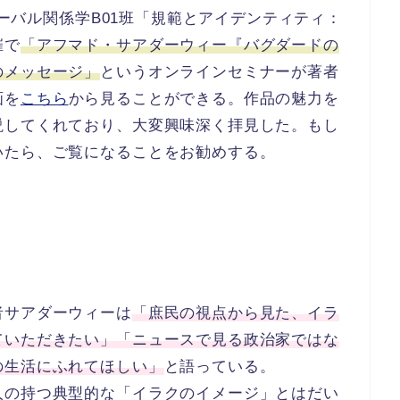
グローバル関係学B01班「規範とアイデンティティ：
催で
「アフマド・サアダーウィー『バグダードの
のメッセージ」
というオンラインセミナーが著者
画を
こちら
から見ることができる。作品の魅力を
説してくれており、大変興味深く拝見した。もし
いたら、ご覧になることをお勧めする。
者サアダーウィーは
「庶民の視点から見た、イラ
ていただきたい」「ニュースで見る政治家ではな
の生活にふれてほしい」
と語っている。
人の持つ典型的な「イラクのイメージ」とはだい