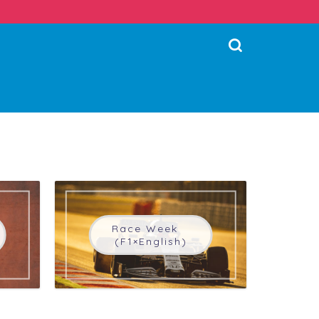
Race Week
(F1×English)