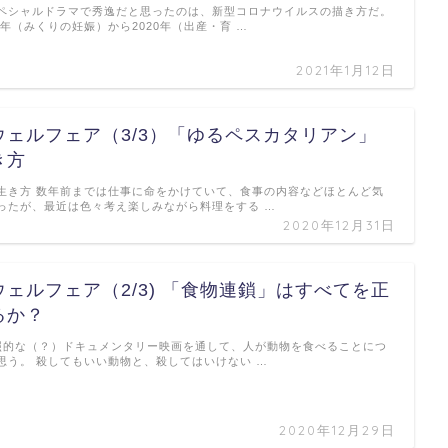
ペシャルドラマで秀逸だと思ったのは、新型コロナウイルスの描き方だ。
9年（みくりの妊娠）から2020年（出産・育 …
2021年1月12日
ウェルフェア（3/3）「ゆるペスカタリアン」
き方
生き方 数年前までは仕事に命をかけていて、食事の内容などほとんど気
ったが、最近は色々考え楽しみながら料理をする …
2020年12月31日
ェルフェア（2/3) 「食物連鎖」はすべてを正
るか？
照的な（？）ドキュメンタリー映画を通して、人が動物を食べることにつ
思う。 殺してもいい動物と、殺してはいけない …
2020年12月29日