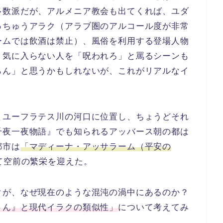
多数派だが、アルメニア教会も出てくれば、ユダ
っちゅうアラク（アラブ圏のアルコール度が非常
ームでは飲酒は禁止）、風俗を利用する登場人物
。気に入らない人を「呪われろ」と罵るシーンも
らん」と思うかもしれないが、これがリアルなイ
とユーフラテス川の河口に位置し、ちょうどそれ
千夜一夜物語』でも知られるアッバース朝の都は
都市は
「マディーナ・アッサラーム（平安の
て空前の繁栄を迎えた。
クが、なぜ現在のような混沌の渦中にあるのか？
さん』と現代イラクの類似性」
について考えてみ