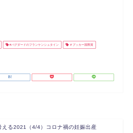
#バグダードのフランケンシュタイン
＃ブッカー国際賞
える2021（4/4）コロナ禍の妊娠出産