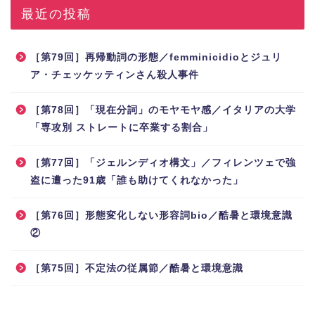
最近の投稿
［第79回］再帰動詞の形態／femminicidioとジュリ
ア・チェッケッティンさん殺人事件
［第78回］「現在分詞」のモヤモヤ感／イタリアの大学
「専攻別 ストレートに卒業する割合」
［第77回］「ジェルンディオ構文」／フィレンツェで強
盗に遭った91歳「誰も助けてくれなかった」
［第76回］形態変化しない形容詞bio／酷暑と環境意識
②
［第75回］不定法の従属節／酷暑と環境意識