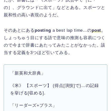
だが、辞書には「《スポーツ》試合中で［に・
の］、グラウンドに出て」などとある。スポーツと
親和性の高い表現のようだ。
そのあとにある
posting
a best lap time…の
post
。
しょっちゅう目にする語で意味の推測も容易につく
ので今まで辞書にあたってみたことがなかった。該
当する定義を3つほど引いてみる。
「新英和大辞典」
《米》 【スポーツ】 (得点[演技]で)…の記録
を挙げる[収める].
「リーダーズ+プラス」