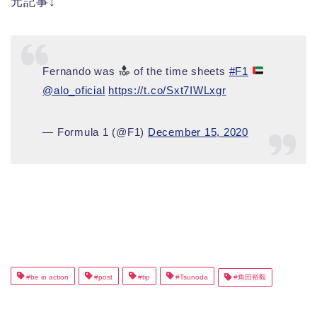
元記事↓
Fernando was
of the time sheets
#F1
@alo_oficial
https://t.co/Sxt7IWLxgr
— Formula 1 (@F1)
December 15, 2020
#be in action
#post
#tip
#Tsunoda
#角田裕毅