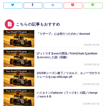
こちらの記事もおすすめ
Race Week(F1×English)
「リザーブ」とは何だったのか／dovetail
2020年12月4日
Race Week(F1×English)
びっくりするseeの用法／Kimiがepicなpodium
をsecureした話（回顧）
2020年12月1日
Race Week(F1×English)
2020年シーズン終了／リカルド、ルノーでのラス
トレースをcap off&sign off
2020年12月14日
Race Week(F1×English)
ハミルトンのphysio（フィジオ）の話／charge
／earn A B
2020年11月27日