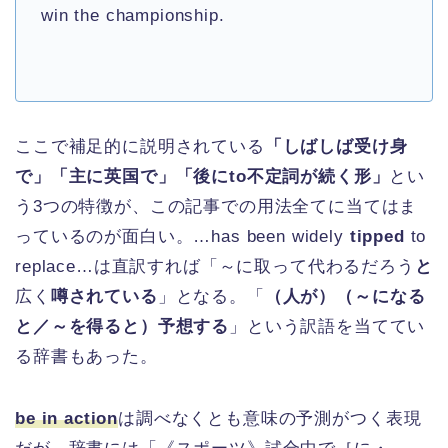
win the championship.
ここで補足的に説明されている
「しばしば受け身
で」「主に英国で」「後にto不定詞が続く形」
とい
う3つの特徴が、この記事での用法全てに当てはま
っているのが面白い。…has been widely
tipped
to
replace…は直訳すれば「～に取って代わるだろう
と
広く
噂されている
」となる。「
（人が）（～になる
と／～を得ると）予想する
」という訳語を当ててい
る辞書もあった。
be in action
は調べなくとも意味の予測がつく表現