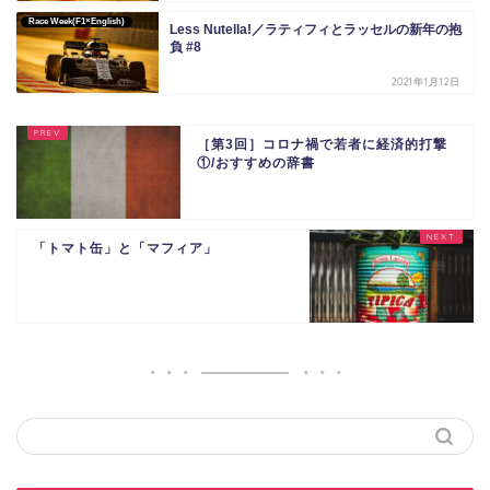
Race Week(F1×English)
Less Nutella!／ラティフィとラッセルの新年の抱
負 #8
2021年1月12日
［第3回］コロナ禍で若者に経済的打撃
①/おすすめの辞書
「トマト缶」と「マフィア」