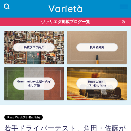
Varietà
ヴァリエタ掲載ブログ一覧
掲載ブログ紹介
執筆者紹介
Grammatica+ 上級へのイ
Race Week
タリア語
(F1×English)
Race Week(F1×English)
若手ドライバーテスト、角田・佐藤が