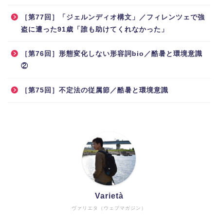
［第77回］「ジェルンディオ構文」／フィレンツェで強
盗に遭った91歳「誰も助けてくれなかった」
［第76回］形態変化しない形容詞bio／酷暑と環境意識
②
［第75回］不定法の従属節／酷暑と環境意識
Varietà
ヴァリエタ（ウェブマガジン）