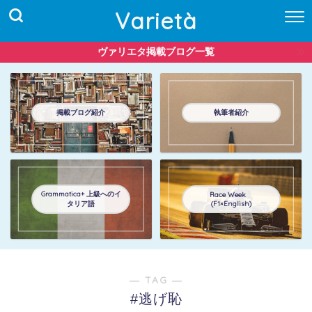
Varietà
ヴァリエタ掲載ブログ一覧
掲載ブログ紹介
執筆者紹介
Grammatica+ 上級へのイ
Race Week
タリア語
(F1×English)
― TAG ―
#逃げ恥