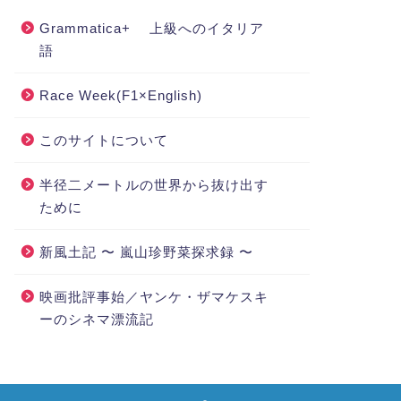
Grammatica+ 上級へのイタリア
語
Race Week(F1×English)
このサイトについて
半径二メートルの世界から抜け出す
ために
新風土記 〜 嵐山珍野菜探求録 〜
映画批評事始／ヤンケ・ザマケスキ
ーのシネマ漂流記