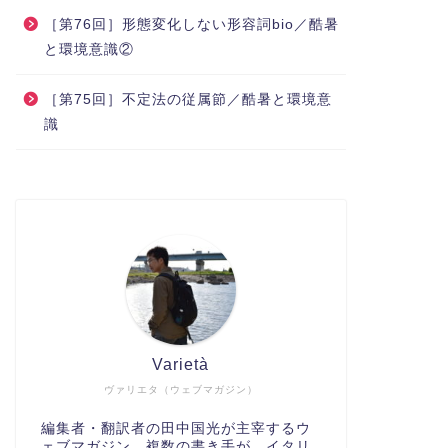
［第76回］形態変化しない形容詞bio／酷暑
と環境意識②
［第75回］不定法の従属節／酷暑と環境意
識
Varietà
ヴァリエタ（ウェブマガジン）
編集者・翻訳者の田中国光が主宰するウ
ェブマガジン。複数の書き手が、イタリ