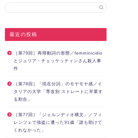
最近の投稿
［第79回］再帰動詞の形態／femminicidio
とジュリア・チェッケッティンさん殺人事
件
［第78回］「現在分詞」のモヤモヤ感／イ
タリアの大学「専攻別 ストレートに卒業す
る割合」
［第77回］「ジェルンディオ構文」／フィ
レンツェで強盗に遭った91歳「誰も助けて
くれなかった」