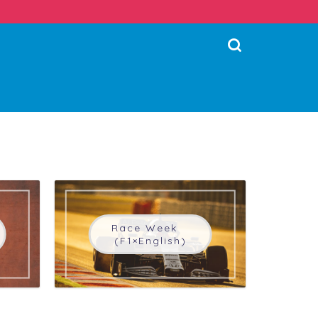
Race Week
(F1×English)