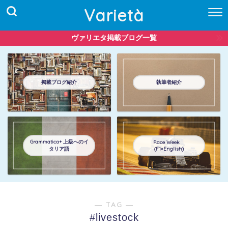
Varietà
ヴァリエタ掲載ブログ一覧
掲載ブログ紹介
執筆者紹介
Grammatica+ 上級へのイ
Race Week
タリア語
(F1×English)
― TAG ―
#livestock