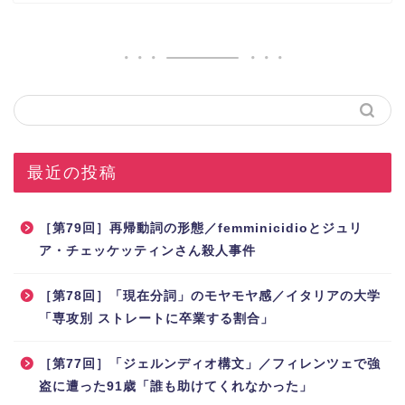
最近の投稿
［第79回］再帰動詞の形態／femminicidioとジュリ
ア・チェッケッティンさん殺人事件
［第78回］「現在分詞」のモヤモヤ感／イタリアの大学
「専攻別 ストレートに卒業する割合」
［第77回］「ジェルンディオ構文」／フィレンツェで強
盗に遭った91歳「誰も助けてくれなかった」