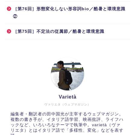
［第76回］形態変化しない形容詞bio／酷暑と環境意識
②
［第75回］不定法の従属節／酷暑と環境意識
Varietà
ヴァリエタ（ウェブマガジン）
編集者・翻訳者の田中国光が主宰するウェブマガジン。
複数の書き手が、イタリア語学習、映画批評、ライフハ
ックなど、いろいろなテーマで執筆中。varietà（ヴァ
リエタ）とはイタリア語で「多様性、変化」などを表す