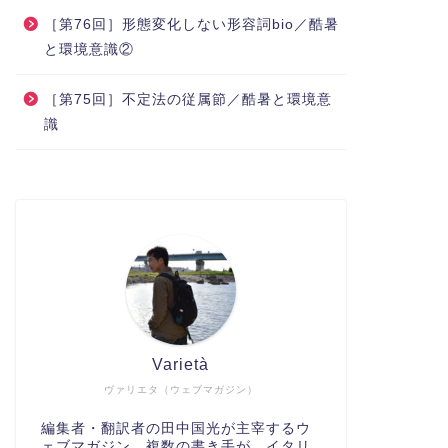
［第76回］形態変化しない形容詞bio／酷暑
と環境意識②
［第75回］不定法の従属節／酷暑と環境意
識
Varietà
ヴァリエタ（ウェブマガジン）
編集者・翻訳者の田中国光が主宰するウ
ェブマガジン。複数の書き手が、イタリ