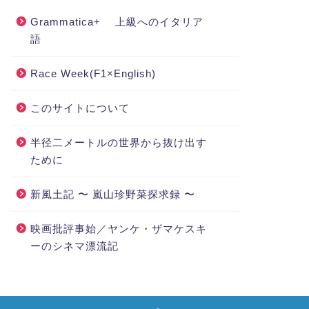
Grammatica+ 上級へのイタリア
語
Race Week(F1×English)
このサイトについて
半径二メートルの世界から抜け出す
ために
新風土記 〜 嵐山珍野菜探求録 〜
映画批評事始／ヤンケ・ザマケスキ
ーのシネマ漂流記