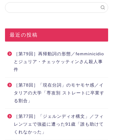
最近の投稿
［第79回］再帰動詞の形態／femminicidio
とジュリア・チェッケッティンさん殺人事
件
［第78回］「現在分詞」のモヤモヤ感／イ
タリアの大学「専攻別 ストレートに卒業す
る割合」
［第77回］「ジェルンディオ構文」／フィ
レンツェで強盗に遭った91歳「誰も助けて
くれなかった」