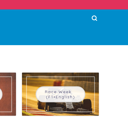
Race Week
(F1×English)